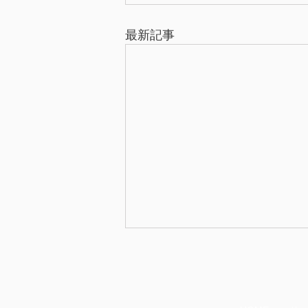
最新記事
日本政策金融公庫の抵当権設
定登記・根抵当権設定登記
日本政策金融公庫は、国民一般、